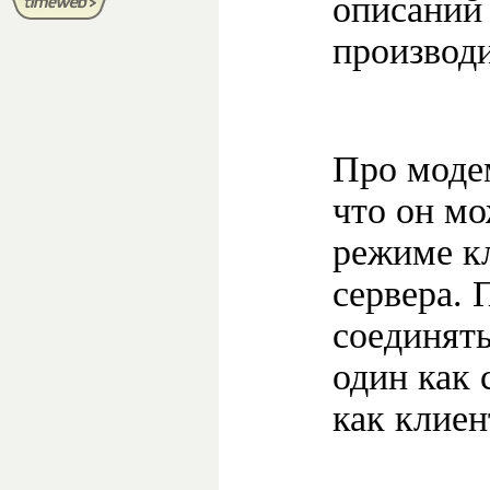
описаний
производи
Про мод
что он мо
режиме кл
сервера.
соединят
один как 
как клиен