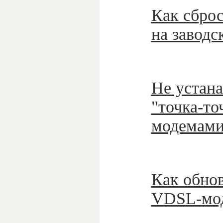
Как сбро
на заводс
Не устана
"точка-т
модемами
Как обно
VDSL-мо