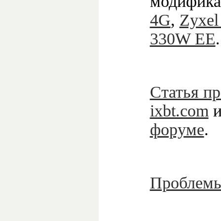
модифика
4G
,
Zyxel
330W EE
.
Статья п
ixbt.com
форуме
.
Проблемы