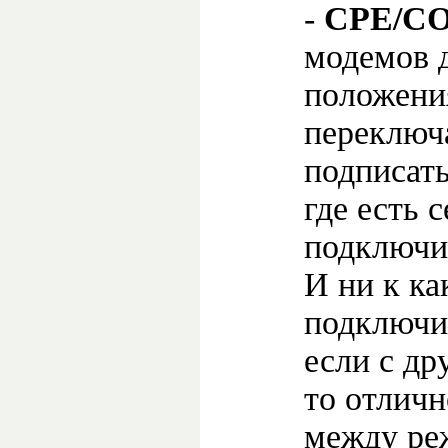
-
CPE/C
модемов 
положени
переключ
подписат
где есть с
подключит
И ни к ка
подключит
если с др
то отличн
между р