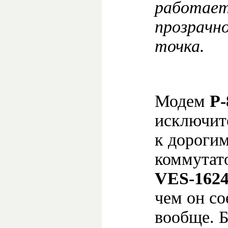
работает
прозрачно
точка.
Модем
P
исключит
к дороги
коммутат
VES-162
чем он со
вообще. Б