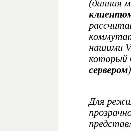
(данная 
клиенто
рассчита
коммутат
нашими V
который 
сервером
)
Для режи
прозрачн
представ