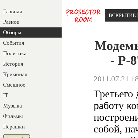
Главная
ВСКРЫТИЕ 
Разное
Обзоры
Модемы
События
Политика
- P-
История
Криминал
2011.07.21 1
Смешное
Третьего 
IT
работу к
Музыка
построен
Фильмы
собой, на
Перашки