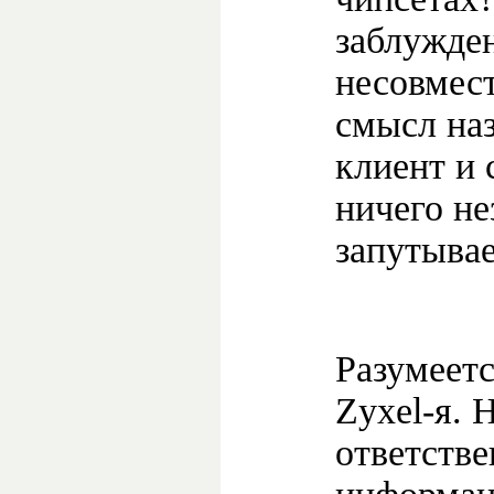
заблужде
несовмес
смысл на
клиент и 
ничего не
запутывае
Разумеетс
Zyxel-я. 
ответстве