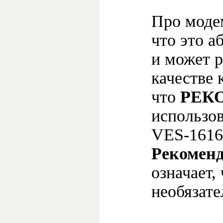
Про мод
что это а
и может р
качестве 
что
РЕК
использо
VES-1616
Рекоменд
означает,
необязате