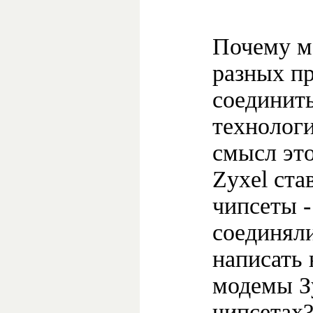
Почему м
разных пр
соединить
технолог
смысл это
Zyxel ста
чипсеты -
соединял
написать 
модемы Зу
чипсетах?