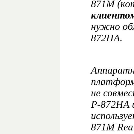
871M (к
клиентом
нужно об
872HA.
Аппаратн
платформ
не совме
P-872HA 
используе
871M Real