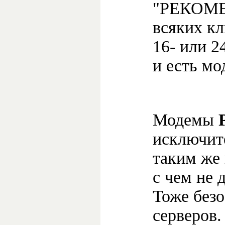
"РЕКОМЕ
всяких кл
16- или 2
и есть м
Модемы
исключит
таким же 
с чем не 
Тоже безо
серверов.