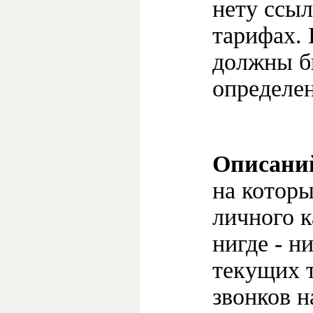
нету ссы
тарифах. 
должны б
определе
Описани
на которы
личного к
нигде - н
текущих 
звонков н