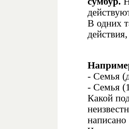
сумбур.
Н
действуют
В одних 
действия, 
Например
- Семья (д
- Семья (1
Какой под
неизвестн
написано 