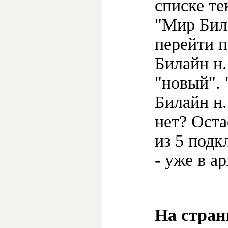
списке т
"Мир Бил
перейти п
Билайн н."
"новый".
Билайн н.
нет? Оста
из 5 подк
- уже в ар
На стран