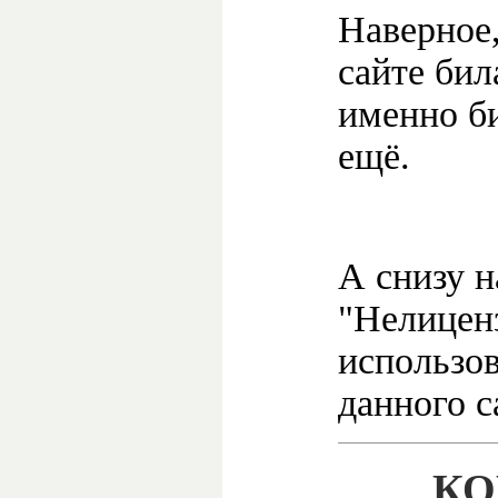
Наверное,
сайте би
именно би
ещё.
А снизу н
"Нелицен
использо
данного с
КО