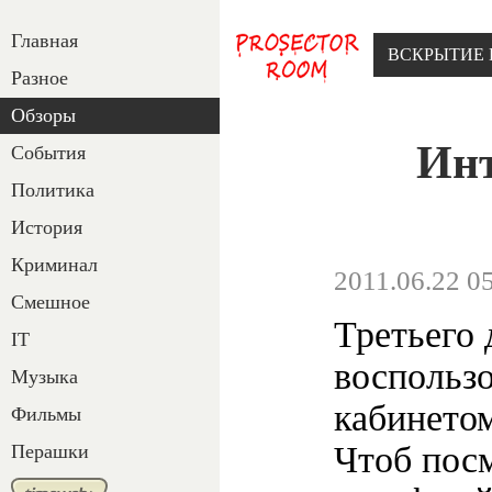
Главная
ВСКРЫТИЕ 
Разное
Обзоры
Инт
События
Политика
История
Криминал
2011.06.22 0
Смешное
Третьего
IT
воспольз
Музыка
кабинетом
Фильмы
Чтоб пос
Перашки