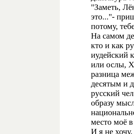
"Заметь, Лё
это..."- пр
потому, теб
На самом де
кто и как р
иудейский 
или ослы, Х
разница ме
десятым и д
русский чел
образу мысл
национально
место моё в
И я не хочу