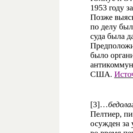
1953 году з
Позже выяс
по делу был
суда была д
Предположи
было органи
антикоммун
США.
Исто
[3]…
бедола
Пелтиер, пи
осужден за 
во время пе