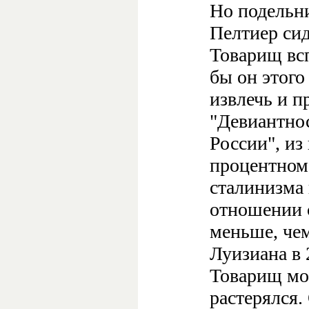
Но подельни
Пелтиер сид
Товарищ вс
бы он этого
извлечь и п
"Девиантнос
России", из 
процентном
сталинизма
отношении с
меньше, чем
Луизиана в 2
Товарищ мой
растерялся