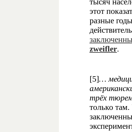
тысяч насе
этот показа
разные годы
действител
заключенны
zweifler
.
[5]
… медици
американски
трёх тюрем
только там.
заключенных
эксперимент