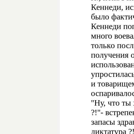
Кеннеди, и
было факти
Кеннеди поп
много воева
только посл
получения 
использован
упростилась
и товарище
оспаривалос
"Ну, что ты
?!"- встреп
запасы здра
диктатура ?