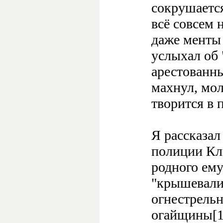
сокрушается
всё совсем 
даже менты 
услыхал об 
арестованн
махнул, мол
творится в 
Я рассказал
полиции Кли
родного ему
"крышевали
огнестрель
огайщины[1]