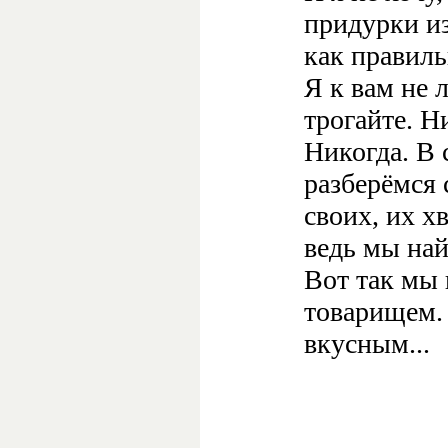
придурки из
как правиль
Я к вам не л
трогайте. Ни
Никогда. В 
разберёмся 
своих, их хв
ведь мы най
Вот так мы
товарищем.
вкусным...