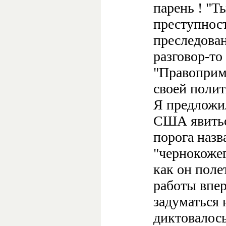
парень ! "Т
преступнос
преследован
разговор-то
"Правоприм
своей поли
Я предложи
США явитьс
порога назва
"чернокожего
как он поле
работы впер
задуматься 
диктовалось