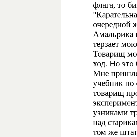
флага, то б
"Карательна
очередной ж
Амальрика и
терзает мою
Товарищ мо
ход. Но это
Мне пришло
учебник по
товарищ пр
эксперимен
узниками тр
над старика
том же шта