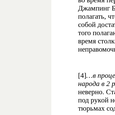
Джампинг Б
полагать, ч
собой доста
того полага
время стол
неправомоч
[4]
…в проце
народа в 2 
неверно. Ст
под рукой н
тюрьмах сод