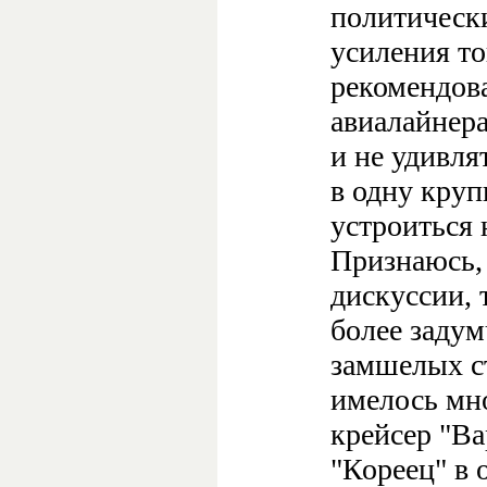
политическ
усиления т
рекомендова
авиалайнера
и не удивля
в одну кру
устроиться н
Признаюсь, 
дискуссии, 
более заду
замшелых ст
имелось мно
крейсер "Ва
"Кореец" в 