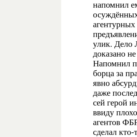
напомнил ем
осуждённых
агентурных
предъявлени
улик. Дело 
доказано не
Напомнил пр
борца за пр
явно абсур
даже послед
сей герой и
ввиду плохо
агентов ФБР
сделал кто-т