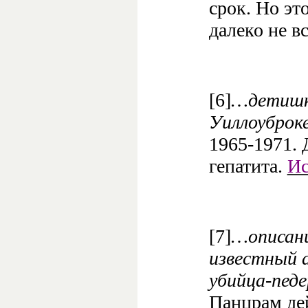
срок. Но эт
далеко не в
[6]
…детишк
Уиллоуброк
1965-1971. 
гепатита.
Ис
[7]
…описани
известный 
убийца-пед
Панцрам дей