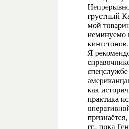
Непрерывно
грустный Ка
мой товари
неминуемо 
кингстонов.
Я рекомендо
справочник
спецслужбе
американца
как истори
практика ис
оперативно
признаётся,
гг., пока Ге