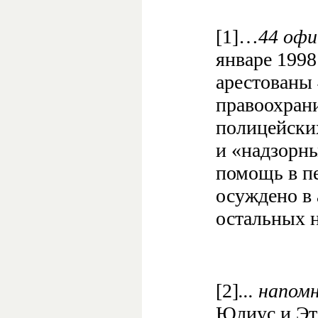
[1]…
44 офи
январе 1998
арестованы
правоохран
полицейски
и «надзорн
помощь в пе
осуждено в 
остальных 
[2]
... напом
Юлиус и Эте