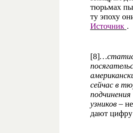
тюрьмах пы
ту эпоху он
Источник
.
[8]
…статис
посягатель
американск
сейчас в т
подчинения
узников
– не
дают цифру