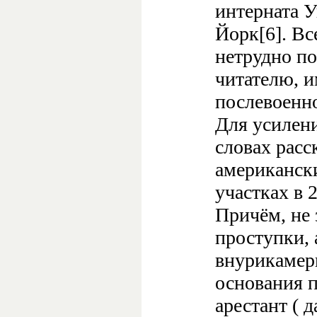
интерната 
Йорк[6]. Вс
нетрудно п
читателю, и
послевоенно
Для усилени
словах расс
американск
участках в 2
Причём, не 
проступки, 
внурикамерн
основания п
арестант ( 