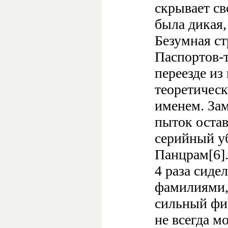
скрывает св
была дикая, 
Безумная ст
Паспортов-т
переезде из 
теоретическ
именем. Зам
пыток оста
серийный у
Панцрам[6].
4 раза сиде
фамилиями, 
сильный фи
не всегда м